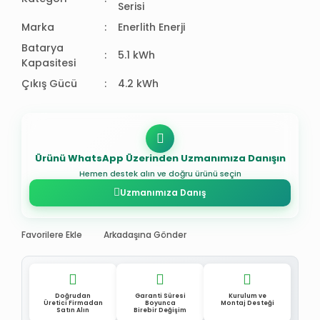
Serisi
Marka
Enerlith Enerji
Batarya
5.1 kWh
Kapasitesi
Çıkış Gücü
4.2 kWh
Ürünü WhatsApp Üzerinden Uzmanımıza Danışın
Hemen destek alın ve doğru ürünü seçin
Uzmanımıza Danış
Favorilere Ekle
Arkadaşına Gönder
Doğrudan
Garanti Süresi
Kurulum ve
Üretici Firmadan
Boyunca
Montaj Desteği
Satın Alın
Birebir Değişim