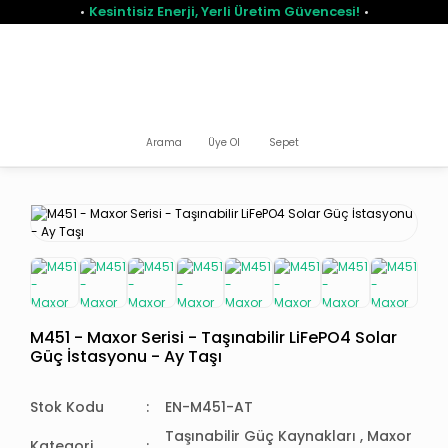
Kesintisiz Enerji, Yerli Üretim Güvencesi!
Arama
Üye Ol
Sepet
M451 - Maxor Serisi - Taşınabilir LiFePO4 Solar
Güç İstasyonu - Ay Taşı
Stok Kodu
EN-M451-AT
Taşınabilir Güç Kaynakları
,
Maxor
Kategori