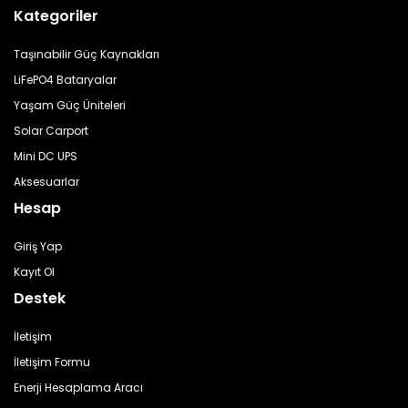
Serisi - Taşınabilir LiFePO4 Solar Güç
Kategoriler
İstasyonu
, şehir şebekesi olmasa dahi ev ve
ofislerde kesintisiz enerji sağlar.
Taşınabilir Güç Kaynakları
LiFePO4 Bataryalar
Karavan ve Outdoor Kullanımı
Yaşam Güç Üniteleri
Kamp ve karavanlarda
M451 - Maxor Serisi -
Solar Carport
Taşınabilir LiFePO4 Solar Güç İstasyonu
,
Mini DC UPS
buzdolabı, TV, aydınlatma ve şarj cihazlarını aynı
Aksesuarlar
anda besleyebilir. Solar panel desteğiyle gün
Hesap
boyunca güneş enerjisiyle şarj olur, doğada
sürdürülebilir enerji sağlar.
Giriş Yap
Sanayi ve Şantiye Kullanımı
Kayıt Ol
Destek
Endüstriyel kullanım için tasarlanan
M451 - Maxor
Serisi - Taşınabilir LiFePO4 Solar Güç
İletişim
İstasyonu
, elektrikli el aletleri, ölçüm cihazları ve
İletişim Formu
otomasyon sistemlerine güvenli enerji sunar. 0.1
Enerji Hesaplama Aracı
saniyelik geçiş süresiyle sistem kesintisiz çalışır.