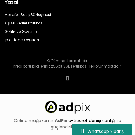
Yasal
Kullanım Senaryoları
Mesafeli Satış Sözleşmesi
Evde elektrik kesildiğinde buzdolabı, modem ve
Kişisel Veriler Politikası
güvenlik sistemleri çalışmaya devam eder.
Gizlilik ve Güvenlik
Karavan ve teknelerde aydınlatma, TV ve
İptal, İade Koşulları
buzdolabı sorunsuz çalışır.
Şantiyelerde ölçüm cihazları ve el aletleri sürekli
© Tüm hakları saklıdır.
enerjiyle beslenir.
Kredi kartı bilgileriniz 256bit SSL sertifikası ile korunmaktadır.
Solar panelle gündüz şarj edilip gece 220V
çıkıştan kesintisiz güç sağlanır.
Sanayi ortamlarında kontrol panoları ve
makineler güvenli şekilde çalıştırılır.
Bakım ve Dayanıklılık
Online mağazamız
AdPix
e-ticaret danışmanlığı
ile
Uzun Ömürlü Yapı
güçlendirilmiştir.
Whatsapp Sipariş