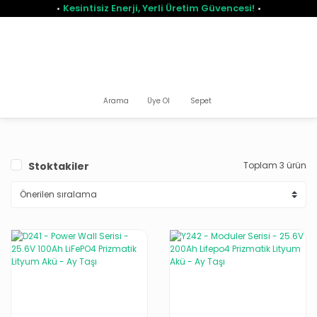
Kesintisiz Enerji, Yerli Üretim Güvencesi!
Arama
Üye Ol
Sepet
Stoktakiler
Toplam 3 ürün