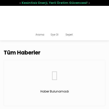
Kesintisiz Enerji, Yerli Üretim Güvencesi!
Arama
Üye Ol
Sepet
Tüm Haberler
Haber Bulunamadı