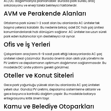
AC/DC dağılımlarıyla planlanabilir. Burada park süresi, araç
sirkülasyonu ve enerji talebi belirleyici faktörlerdir.
AVM ve Perakende Alanları
Ortalama park süresi 1–2 saat olan bu alanlarda AC üniteler tek
başına yetersiz kalabilir. Bu nedenle birkaç adet DC hızlı şarj ünitesi
konumlandırılarak hızlı dönüşüm sağlanır. AC üniteler ise uzun süreli
park eden kullanıcılar için destekleyici rol oynar.
Ofis ve İş Yerleri
Çalışanların araçlarını 6–9 saat park ettiği lokasyonlarda AC şarj
üniteleri ideal çözümdür. Burada önemli olan akıllı yük yönetimi ile
PV üretimi ve depolamanın optimum dağılımının sağlanmasıdır. Bu
modelde DC ünite yatırımı gerekli görülmez.
Oteller ve Konut Siteleri
Gece park yoğunluğu yüksek olan bu alanlarda AC şarj üniteleri
yeterli olur. Gündüz PV üretimi, depolama sistemlerine aktarılır ve
gece boyunca kontrollü dağıtım yapılır. Bu modelde batarya
entegrasyonu kritik önem taşır.
Kamu ve Belediye Otoparkları