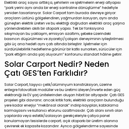
Elektrikli araç sayısı arttıkça, şehirlerin ve işletmelerin enerji altyapısı
“park yerini aynı anda bir enerji santraline dönüştürme” hedefiyle
yeniden tasarlanıyor. Solar Carport tam burada devreye giriyor:
araçların üstünü gölgelendiren, yağmurdan koruyan, aynı anda
güneşten elektrik üreten ve bu elektriği doğrudan elektrikli araç şarjına
yönlendirebilen akıllı bir otopark yapısı. Tek bir fonksiyona
sıkışmayan bu yaklaşım, emisyon azaltımı, şebeke üzerindeki
basıncın düşürülmesi ve ziyaretçi/çalışan deneyiminin iyileştirilmesi
gibi üç ana hedefi aynı çatı altında birleştirir. İşletmeler için
sürdürülebilirlik hedeflerine görünür bir katkı sunarken, sürücüler için
“park ettiğim anda şarj oluyorum” konforunu standart hâline getirir.
Solar Carport Nedir? Neden
Çatı GES’ten Farklıdır?
Solar Carport, taşıyıcı çelik/alüminyum konstrüksiyon, üzerine
entegre fotovoltaik modüller ve bu üretimi izleyen/inverte eden güç
elektroniği ile EV şarj ünitelerinden oluşan hibrit bir altyapıdır. Çatı GES
projeleri gibi davranır; ancak kritik farkı, elektrikli araçların bulunduğu
yere kadar enerjiyi “mekânsal olarak” indirip kayıpları, kablolama
karmaşasını ve kullanıcı eforunu azaltmasıdır. Çatı alanı sınırlı olan
yapılarda veya estetik/izolasyon gerekçeleriyle çatıya panel
konulamayan tesislerde carport; açık otoparkı bir üretim alanına
çevirerek ek kapasite kazandırır. Ayrıca gölgelendirme sayesinde