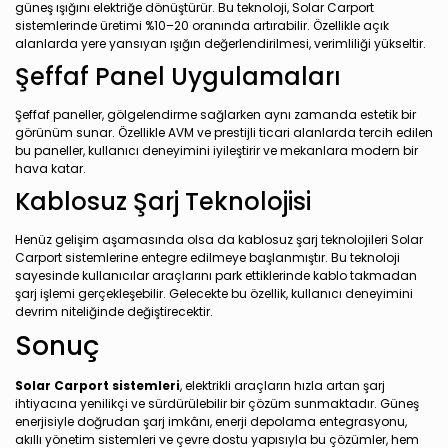
güneş ışığını elektriğe dönüştürür. Bu teknoloji, Solar Carport
sistemlerinde üretimi %10–20 oranında artırabilir. Özellikle açık
alanlarda yere yansıyan ışığın değerlendirilmesi, verimliliği yükseltir.
Şeffaf Panel Uygulamaları
Şeffaf paneller, gölgelendirme sağlarken aynı zamanda estetik bir
görünüm sunar. Özellikle AVM ve prestijli ticari alanlarda tercih edilen
bu paneller, kullanıcı deneyimini iyileştirir ve mekanlara modern bir
hava katar.
Kablosuz Şarj Teknolojisi
Henüz gelişim aşamasında olsa da kablosuz şarj teknolojileri Solar
Carport sistemlerine entegre edilmeye başlanmıştır. Bu teknoloji
sayesinde kullanıcılar araçlarını park ettiklerinde kablo takmadan
şarj işlemi gerçekleşebilir. Gelecekte bu özellik, kullanıcı deneyimini
devrim niteliğinde değiştirecektir.
Sonuç
Solar Carport sistemleri
, elektrikli araçların hızla artan şarj
ihtiyacına yenilikçi ve sürdürülebilir bir çözüm sunmaktadır. Güneş
enerjisiyle doğrudan şarj imkânı, enerji depolama entegrasyonu,
akıllı yönetim sistemleri ve çevre dostu yapısıyla bu çözümler, hem