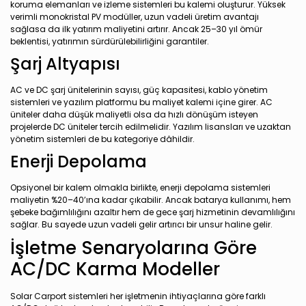
koruma elemanları ve izleme sistemleri bu kalemi oluşturur. Yüksek
verimli monokristal PV modüller, uzun vadeli üretim avantajı
sağlasa da ilk yatırım maliyetini artırır. Ancak 25–30 yıl ömür
beklentisi, yatırımın sürdürülebilirliğini garantiler.
Şarj Altyapısı
AC ve DC şarj ünitelerinin sayısı, güç kapasitesi, kablo yönetim
sistemleri ve yazılım platformu bu maliyet kalemi içine girer. AC
üniteler daha düşük maliyetli olsa da hızlı dönüşüm isteyen
projelerde DC üniteler tercih edilmelidir. Yazılım lisansları ve uzaktan
yönetim sistemleri de bu kategoriye dâhildir.
Enerji Depolama
Opsiyonel bir kalem olmakla birlikte, enerji depolama sistemleri
maliyetin %20–40’ına kadar çıkabilir. Ancak batarya kullanımı, hem
şebeke bağımlılığını azaltır hem de gece şarj hizmetinin devamlılığını
sağlar. Bu sayede uzun vadeli gelir artırıcı bir unsur haline gelir.
İşletme Senaryolarına Göre
AC/DC Karma Modeller
Solar Carport sistemleri her işletmenin ihtiyaçlarına göre farklı