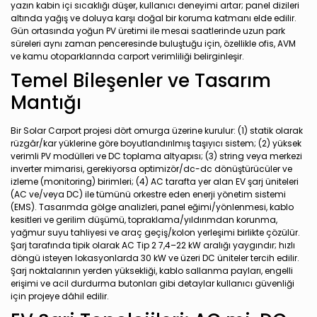
yazın kabin içi sıcaklığı düşer, kullanıcı deneyimi artar; panel dizileri
altında yağış ve doluya karşı doğal bir koruma katmanı elde edilir.
Gün ortasında yoğun PV üretimi ile mesai saatlerinde uzun park
süreleri aynı zaman penceresinde buluştuğu için, özellikle ofis, AVM
ve kamu otoparklarında carport verimliliği belirginleşir.
Temel Bileşenler ve Tasarım
Mantığı
Bir Solar Carport projesi dört omurga üzerine kurulur: (1) statik olarak
rüzgâr/kar yüklerine göre boyutlandırılmış taşıyıcı sistem; (2) yüksek
verimli PV modülleri ve DC toplama altyapısı; (3) string veya merkezi
inverter mimarisi, gerekiyorsa optimizör/dc-dc dönüştürücüler ve
izleme (monitoring) birimleri; (4) AC tarafta yer alan EV şarj üniteleri
(AC ve/veya DC) ile tümünü orkestre eden enerji yönetim sistemi
(EMS). Tasarımda gölge analizleri, panel eğimi/yönlenmesi, kablo
kesitleri ve gerilim düşümü, topraklama/yıldırımdan korunma,
yağmur suyu tahliyesi ve araç geçiş/kolon yerleşimi birlikte çözülür.
Şarj tarafında tipik olarak AC Tip 2 7,4–22 kW aralığı yaygındır; hızlı
döngü isteyen lokasyonlarda 30 kW ve üzeri DC üniteler tercih edilir.
Şarj noktalarının yerden yüksekliği, kablo sallanma payları, engelli
erişimi ve acil durdurma butonları gibi detaylar kullanıcı güvenliği
için projeye dâhil edilir.