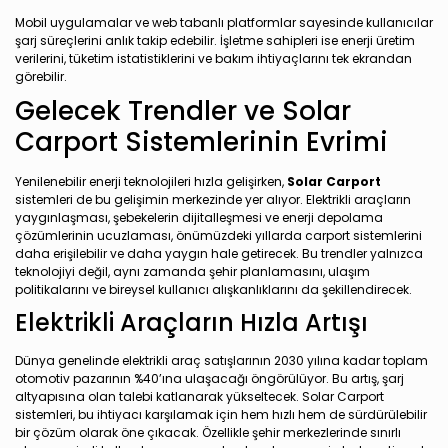
Mobil uygulamalar ve web tabanlı platformlar sayesinde kullanıcılar
şarj süreçlerini anlık takip edebilir. İşletme sahipleri ise enerji üretim
verilerini, tüketim istatistiklerini ve bakım ihtiyaçlarını tek ekrandan
görebilir.
Gelecek Trendler ve Solar
Carport Sistemlerinin Evrimi
Yenilenebilir enerji teknolojileri hızla gelişirken,
Solar Carport
sistemleri de bu gelişimin merkezinde yer alıyor. Elektrikli araçların
yaygınlaşması, şebekelerin dijitalleşmesi ve enerji depolama
çözümlerinin ucuzlaması, önümüzdeki yıllarda carport sistemlerini
daha erişilebilir ve daha yaygın hale getirecek. Bu trendler yalnızca
teknolojiyi değil, aynı zamanda şehir planlamasını, ulaşım
politikalarını ve bireysel kullanıcı alışkanlıklarını da şekillendirecek.
Elektrikli Araçların Hızla Artışı
Dünya genelinde elektrikli araç satışlarının 2030 yılına kadar toplam
otomotiv pazarının %40’ına ulaşacağı öngörülüyor. Bu artış, şarj
altyapısına olan talebi katlanarak yükseltecek. Solar Carport
sistemleri, bu ihtiyacı karşılamak için hem hızlı hem de sürdürülebilir
bir çözüm olarak öne çıkacak. Özellikle şehir merkezlerinde sınırlı