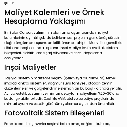
şarttır.
Maliyet Kalemleri ve Örnek
Hesaplama Yaklaşımı
Bir Solar Carport yatırımının planlama aşamasında maliyet
kalemlerinin ayrıntılı şekilde belirlenmesi, projenin geri dönüş süresini
doğru öngörmek açısından kritik öneme sahiptir. Maliyetler genellikle
dört ana başlık altında toplanır: inşai maliyetler, fotovoltaik sistem
bileşenleri, elektrikli araç şarj altyapısı ve enerji depolama
opsiyonları.
İnşai Maliyetler
Taşıyıcı sistemin malzeme seçimi (çelik veya alüminyum), temel
imalatı, ankraj sistemleri, yağmur suyu tahliyesi, otopark zemini
düzenlemeleri ve gölgelendirme elemanları bu başlık altında yer alır.
Ayrıca estetik tasarım ve mimari detaylar, maliyetlerin %20–30’una
kadar çıkabilmektedir. Özellikle AVM, otel ve belediye projelerinde
mimari uyum ve estetik görünüm yatırımcı açısından önemlidir.
Fotovoltaik Sistem Bileşenleri
Panel kapasitesi, inverter seçimi, kablolama, bağlantı kutuları,