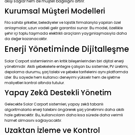
akışı sağlar hem de müşteri bağlılığını artırır.
Kurumsal Müşteri Modelleri
Filo sahibi şirketler, belediyeler ve lojistik firmalarıyla yapılan özel
anlaşmalar, uzun vadeli gelir garantisi sunar. Bu model, özellikle
şehir içi toplu taşımada elektrikli araçların yaygınlaşmasıyla daha
da değer kazanacaktır.
Enerji Yönetiminde Dijitalleşme
Solar Carport sistemlerinin en kritik bileşenlerinden biri dijital enerji
yönetimidir. Akıllı şebekelerle entegre çalışan bu sistemler, PV üretimi,
depolama durumu, şarj talebi ve şebeke tarifelerini aynı platformda
izler. Bu sayede hem kullanıcı deneyimi yükselir hem de işletme
maliyetleri kontrol altında tutulur.
Yapay Zekâ Destekli Yönetim
Gelecekte Solar Carport sistemleri, yapay zekâ tabanlı
algoritmalarla enerji talebini öngörerek şarj yönetimini daha akıllı
hale getirecektir. Bu, kullanıcıların daha kısa sürede daha verimli
hizmet almasını sağlayacaktır.
Uzaktan İzleme ve Kontrol