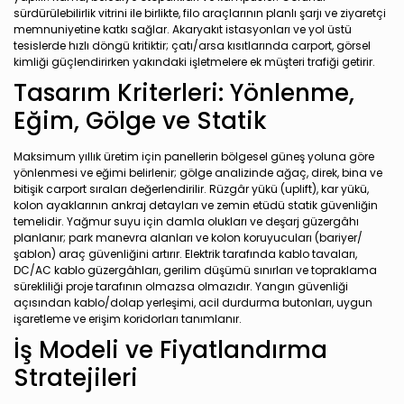
sürdürülebilirlik vitrini ile birlikte, filo araçlarının planlı şarjı ve ziyaretçi
memnuniyetine katkı sağlar. Akaryakıt istasyonları ve yol üstü
tesislerde hızlı döngü kritiktir; çatı/arsa kısıtlarında carport, görsel
kimliği güçlendirirken yakındaki işletmelere ek müşteri trafiği getirir.
Tasarım Kriterleri: Yönlenme,
Eğim, Gölge ve Statik
Maksimum yıllık üretim için panellerin bölgesel güneş yoluna göre
yönlenmesi ve eğimi belirlenir; gölge analizinde ağaç, direk, bina ve
bitişik carport sıraları değerlendirilir. Rüzgâr yükü (uplift), kar yükü,
kolon ayaklarının ankraj detayları ve zemin etüdü statik güvenliğin
temelidir. Yağmur suyu için damla olukları ve deşarj güzergâhı
planlanır; park manevra alanları ve kolon koruyucuları (bariyer/
şablon) araç güvenliğini artırır. Elektrik tarafında kablo tavaları,
DC/AC kablo güzergâhları, gerilim düşümü sınırları ve topraklama
sürekliliği proje tarafının olmazsa olmazıdır. Yangın güvenliği
açısından kablo/dolap yerleşimi, acil durdurma butonları, uygun
işaretleme ve erişim koridorları tanımlanır.
İş Modeli ve Fiyatlandırma
Stratejileri