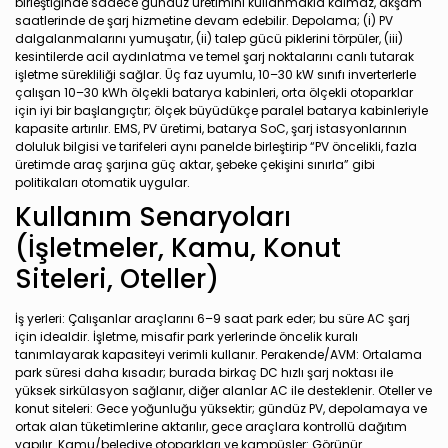
birleştiğinde sadece gündüz üretimini kullanmakla kalmaz, akşam
saatlerinde de şarj hizmetine devam edebilir. Depolama; (i) PV
dalgalanmalarını yumuşatır, (ii) talep gücü piklerini törpüler, (iii)
kesintilerde acil aydınlatma ve temel şarj noktalarını canlı tutarak
işletme sürekliliği sağlar. Üç faz uyumlu, 10–30 kW sınıfı inverterlerle
çalışan 10–30 kWh ölçekli batarya kabinleri, orta ölçekli otoparklar
için iyi bir başlangıçtır; ölçek büyüdükçe paralel batarya kabinleriyle
kapasite artırılır. EMS, PV üretimi, batarya SoC, şarj istasyonlarının
doluluk bilgisi ve tarifeleri aynı panelde birleştirip “PV öncelikli, fazla
üretimde araç şarjına güç aktar, şebeke çekişini sınırla” gibi
politikaları otomatik uygular.
Kullanım Senaryoları
(İşletmeler, Kamu, Konut
Siteleri, Oteller)
İş yerleri: Çalışanlar araçlarını 6–9 saat park eder; bu süre AC şarj
için idealdir. İşletme, misafir park yerlerinde öncelik kuralı
tanımlayarak kapasiteyi verimli kullanır. Perakende/AVM: Ortalama
park süresi daha kısadır; burada birkaç DC hızlı şarj noktası ile
yüksek sirkülasyon sağlanır, diğer alanlar AC ile desteklenir. Oteller ve
konut siteleri: Gece yoğunluğu yüksektir; gündüz PV, depolamaya ve
ortak alan tüketimlerine aktarılır, gece araçlara kontrollü dağıtım
yapılır. Kamu/belediye otoparkları ve kampüsler: Görünür