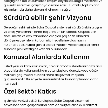
birleştiğinde acil durumlarda iletişim altyapıları, sağlık merkezleri ve
güvenlik sistemleri çalışmaya devam eder. Bu özellik, toplumların
kriz anlarında daha dayanıklı olmasını sağlar.
Sürdürülebilir Şehir Vizyonu
Geleceğin şehirlerinde Solar Carport sistemleri, sürdürülebilir ulaşım
ve enerji yönetiminin temel taşlarından biri olacak. Otoparkların
enerji üreten ve aynı zamanda araçları şarj eden alanlara
dönüşmesi, şehirlerin karbon nötr hedeflerine ulaşmasını
hızlandıracak. Ayrıca görsel olarak modern ve teknolojik bir kimlik
sunarak şehir estetiğine katkıda bulunacak.
Kamusal Alanlarda Kullanım
Belediyeler ve kamu kurumları, Solar Carport sistemlerini halka açık
otoparklarda kullanarak hem vatandaşlara ücretsiz veya düşük
maliyetli şarj imkânı sunabilir hem de çevreci imajlarını
güçlendirebilir. Bu sayede sürdürülebilirlik bilinci toplumda daha
hızlı yayılır.
Özel Sektör Katkısı
İşletmeler ve özel sektör kuruluşları, Solar Carport sistemleri
sayesinde hem çalışanlarına hem de müşterilerine ek bir hizmet