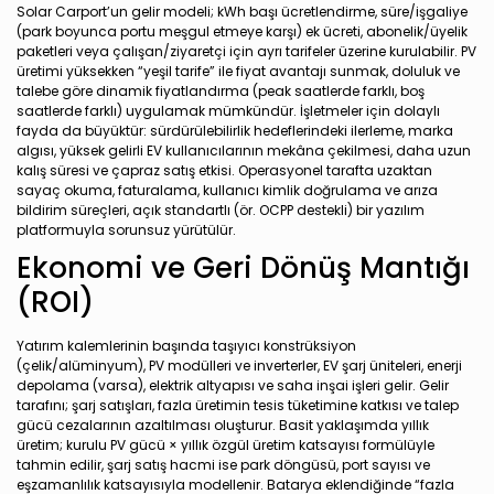
Solar Carport’un gelir modeli; kWh başı ücretlendirme, süre/işgaliye
(park boyunca portu meşgul etmeye karşı) ek ücreti, abonelik/üyelik
paketleri veya çalışan/ziyaretçi için ayrı tarifeler üzerine kurulabilir. PV
üretimi yüksekken “yeşil tarife” ile fiyat avantajı sunmak, doluluk ve
talebe göre dinamik fiyatlandırma (peak saatlerde farklı, boş
saatlerde farklı) uygulamak mümkündür. İşletmeler için dolaylı
fayda da büyüktür: sürdürülebilirlik hedeflerindeki ilerleme, marka
algısı, yüksek gelirli EV kullanıcılarının mekâna çekilmesi, daha uzun
kalış süresi ve çapraz satış etkisi. Operasyonel tarafta uzaktan
sayaç okuma, faturalama, kullanıcı kimlik doğrulama ve arıza
bildirim süreçleri, açık standartlı (ör. OCPP destekli) bir yazılım
platformuyla sorunsuz yürütülür.
Ekonomi ve Geri Dönüş Mantığı
(ROI)
Yatırım kalemlerinin başında taşıyıcı konstrüksiyon
(çelik/alüminyum), PV modülleri ve inverterler, EV şarj üniteleri, enerji
depolama (varsa), elektrik altyapısı ve saha inşai işleri gelir. Gelir
tarafını; şarj satışları, fazla üretimin tesis tüketimine katkısı ve talep
gücü cezalarının azaltılması oluşturur. Basit yaklaşımda yıllık
üretim; kurulu PV gücü × yıllık özgül üretim katsayısı formülüyle
tahmin edilir, şarj satış hacmi ise park döngüsü, port sayısı ve
eşzamanlılık katsayısıyla modellenir. Batarya eklendiğinde “fazla