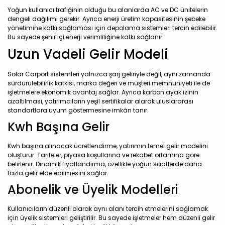
Yoğun kullanıcı trafiğinin olduğu bu alanlarda AC ve DC ünitelerin
dengeli dağılımı gerekir. Ayrıca enerji üretim kapasitesinin şebeke
yönetimine katkı sağlaması için depolama sistemleri tercih edilebilir.
Bu sayede şehir içi enerji verimliliğine katkı sağlanır.
Uzun Vadeli Gelir Modeli
Solar Carport sistemleri yalnızca şarj geliriyle değil, aynı zamanda
sürdürülebilirlik katkısı, marka değeri ve müşteri memnuniyeti ile de
işletmelere ekonomik avantaj sağlar. Ayrıca karbon ayak izinin
azaltılması, yatırımcıların yeşil sertifikalar alarak uluslararası
standartlara uyum göstermesine imkân tanır.
Kwh Başına Gelir
Kwh başına alınacak ücretlendirme, yatırımın temel gelir modelini
oluşturur. Tarifeler, piyasa koşullarına ve rekabet ortamına göre
belirlenir. Dinamik fiyatlandırma, özellikle yoğun saatlerde daha
fazla gelir elde edilmesini sağlar.
Abonelik ve Üyelik Modelleri
Kullanıcıların düzenli olarak aynı alanı tercih etmelerini sağlamak
için üyelik sistemleri geliştirilir. Bu sayede işletmeler hem düzenli gelir