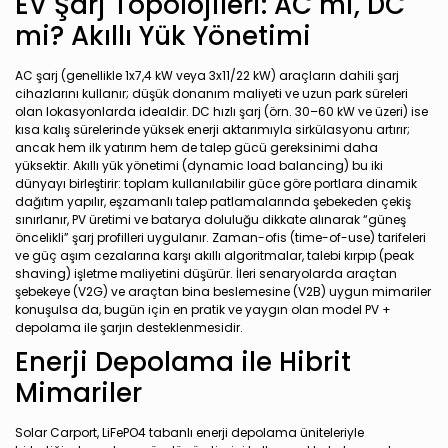
EV Şarj Topolojileri: AC mi, DC
mi? Akıllı Yük Yönetimi
AC şarj (genellikle 1x7,4 kW veya 3x11/22 kW) araçların dahili şarj
cihazlarını kullanır; düşük donanım maliyeti ve uzun park süreleri
olan lokasyonlarda idealdir. DC hızlı şarj (örn. 30–60 kW ve üzeri) ise
kısa kalış sürelerinde yüksek enerji aktarımıyla sirkülasyonu artırır;
ancak hem ilk yatırım hem de talep gücü gereksinimi daha
yüksektir. Akıllı yük yönetimi (dynamic load balancing) bu iki
dünyayı birleştirir: toplam kullanılabilir güce göre portlara dinamik
dağıtım yapılır, eşzamanlı talep patlamalarında şebekeden çekiş
sınırlanır, PV üretimi ve batarya doluluğu dikkate alınarak “güneş
öncelikli” şarj profilleri uygulanır. Zaman-ofis (time-of-use) tarifeleri
ve güç aşım cezalarına karşı akıllı algoritmalar, talebi kırpıp (peak
shaving) işletme maliyetini düşürür. İleri senaryolarda araçtan
şebekeye (V2G) ve araçtan bina beslemesine (V2B) uygun mimariler
konuşulsa da, bugün için en pratik ve yaygın olan model PV +
depolama ile şarjın desteklenmesidir.
Enerji Depolama ile Hibrit
Mimariler
Solar Carport, LiFePO4 tabanlı enerji depolama üniteleriyle