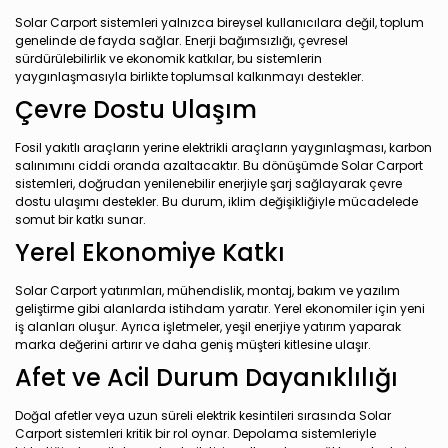
Solar Carport sistemleri yalnızca bireysel kullanıcılara değil, toplum
genelinde de fayda sağlar. Enerji bağımsızlığı, çevresel
sürdürülebilirlik ve ekonomik katkılar, bu sistemlerin
yaygınlaşmasıyla birlikte toplumsal kalkınmayı destekler.
Çevre Dostu Ulaşım
Fosil yakıtlı araçların yerine elektrikli araçların yaygınlaşması, karbon
salınımını ciddi oranda azaltacaktır. Bu dönüşümde Solar Carport
sistemleri, doğrudan yenilenebilir enerjiyle şarj sağlayarak çevre
dostu ulaşımı destekler. Bu durum, iklim değişikliğiyle mücadelede
somut bir katkı sunar.
Yerel Ekonomiye Katkı
Solar Carport yatırımları, mühendislik, montaj, bakım ve yazılım
geliştirme gibi alanlarda istihdam yaratır. Yerel ekonomiler için yeni
iş alanları oluşur. Ayrıca işletmeler, yeşil enerjiye yatırım yaparak
marka değerini artırır ve daha geniş müşteri kitlesine ulaşır.
Afet ve Acil Durum Dayanıklılığı
Doğal afetler veya uzun süreli elektrik kesintileri sırasında Solar
Carport sistemleri kritik bir rol oynar. Depolama sistemleriyle