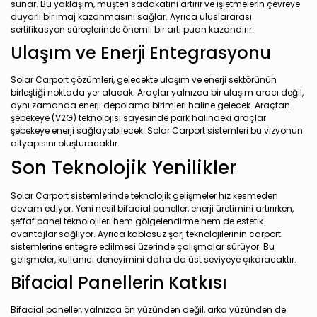
sunar. Bu yaklaşım, müşteri sadakatini artırır ve işletmelerin çevreye
duyarlı bir imaj kazanmasını sağlar. Ayrıca uluslararası
sertifikasyon süreçlerinde önemli bir artı puan kazandırır.
Ulaşım ve Enerji Entegrasyonu
Solar Carport çözümleri, gelecekte ulaşım ve enerji sektörünün
birleştiği noktada yer alacak. Araçlar yalnızca bir ulaşım aracı değil,
aynı zamanda enerji depolama birimleri haline gelecek. Araçtan
şebekeye (V2G) teknolojisi sayesinde park halindeki araçlar
şebekeye enerji sağlayabilecek. Solar Carport sistemleri bu vizyonun
altyapısını oluşturacaktır.
Son Teknolojik Yenilikler
Solar Carport sistemlerinde teknolojik gelişmeler hız kesmeden
devam ediyor. Yeni nesil bifacial paneller, enerji üretimini artırırken,
şeffaf panel teknolojileri hem gölgelendirme hem de estetik
avantajlar sağlıyor. Ayrıca kablosuz şarj teknolojilerinin carport
sistemlerine entegre edilmesi üzerinde çalışmalar sürüyor. Bu
gelişmeler, kullanıcı deneyimini daha da üst seviyeye çıkaracaktır.
Bifacial Panellerin Katkısı
Bifacial paneller, yalnızca ön yüzünden değil, arka yüzünden de