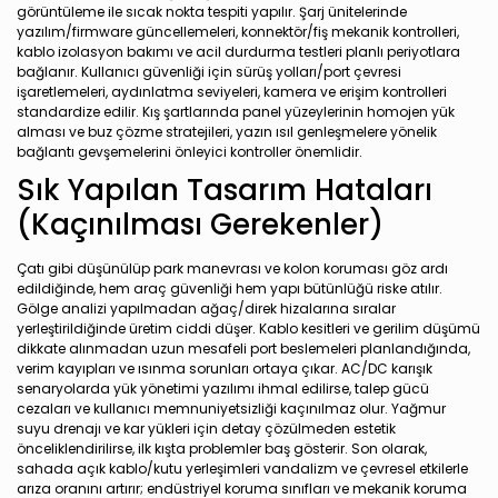
görüntüleme ile sıcak nokta tespiti yapılır. Şarj ünitelerinde
yazılım/firmware güncellemeleri, konnektör/fiş mekanik kontrolleri,
kablo izolasyon bakımı ve acil durdurma testleri planlı periyotlara
bağlanır. Kullanıcı güvenliği için sürüş yolları/port çevresi
işaretlemeleri, aydınlatma seviyeleri, kamera ve erişim kontrolleri
standardize edilir. Kış şartlarında panel yüzeylerinin homojen yük
alması ve buz çözme stratejileri, yazın ısıl genleşmelere yönelik
bağlantı gevşemelerini önleyici kontroller önemlidir.
Sık Yapılan Tasarım Hataları
(Kaçınılması Gerekenler)
Çatı gibi düşünülüp park manevrası ve kolon koruması göz ardı
edildiğinde, hem araç güvenliği hem yapı bütünlüğü riske atılır.
Gölge analizi yapılmadan ağaç/direk hizalarına sıralar
yerleştirildiğinde üretim ciddi düşer. Kablo kesitleri ve gerilim düşümü
dikkate alınmadan uzun mesafeli port beslemeleri planlandığında,
verim kayıpları ve ısınma sorunları ortaya çıkar. AC/DC karışık
senaryolarda yük yönetimi yazılımı ihmal edilirse, talep gücü
cezaları ve kullanıcı memnuniyetsizliği kaçınılmaz olur. Yağmur
suyu drenajı ve kar yükleri için detay çözülmeden estetik
önceliklendirilirse, ilk kışta problemler baş gösterir. Son olarak,
sahada açık kablo/kutu yerleşimleri vandalizm ve çevresel etkilerle
arıza oranını artırır; endüstriyel koruma sınıfları ve mekanik koruma